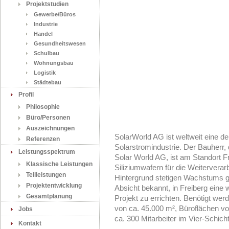
Projektstudien
Gewerbe/Büros
Industrie
Handel
Gesundheitswesen
Schulbau
Wohnungsbau
Logistik
Städtebau
Profil
Philosophie
Büro/Personen
Auszeichnungen
SolarWorld AG ist weltweit eine d
Referenzen
Solarstromindustrie. Der Bauherr,
Leistungsspektrum
Solar World AG, ist am Standort Fr
Klassische Leistungen
Siliziumwafern für die Weiterverar
Teilleistungen
Hintergrund stetigen Wachstums g
Projektentwicklung
Absicht bekannt, in Freiberg eine 
Gesamtplanung
Projekt zu errichten. Benötigt wer
von ca. 45.000 m², Büroflächen v
Jobs
ca. 300 Mitarbeiter im Vier-Schich
Kontakt