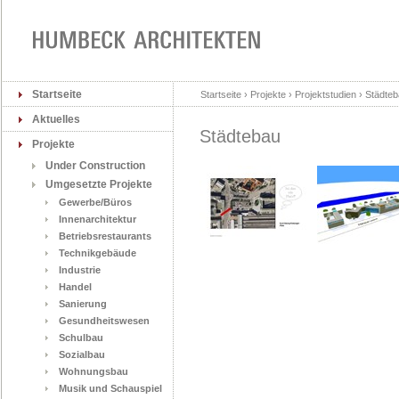
Startseite
Startseite › Projekte › Projektstudien › Städte
Aktuelles
Städtebau
Projekte
Under Construction
Umgesetzte Projekte
Gewerbe/Büros
Innenarchitektur
Betriebsrestaurants
Technikgebäude
Industrie
Handel
Sanierung
Gesundheitswesen
Schulbau
Sozialbau
Wohnungsbau
Musik und Schauspiel